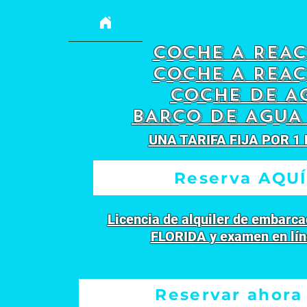
COCHE A REA
COCHE A REA
COCHE DE A
BARCO DE AGUA
UNA TARIFA FIJA POR 1
Reserva AQU
Licencia de alquiler de embarca
FLORIDA y examen en lí
Reservar ahora