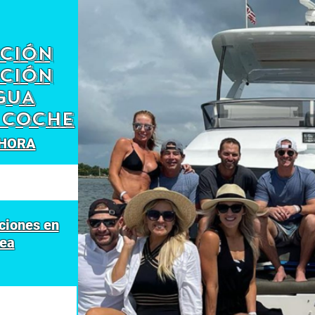
CCIÓN
CCIÓN
GUA
 COCHE
 HORA
Í
ciones en
nea